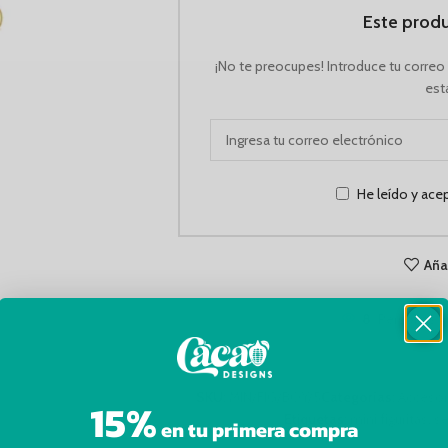
Este prod
¡No te preocupes! Introduce tu correo
est
¿Envío GRATIS?
He leído y ace
Compra $150.000 o más y te regalamos el envío.
Aña
8
Personas v
SKU:
MIN/FIG/BOY/5
Categorías:
Accesor
15%
Etiquetas:
mini figuritas
,
se
en tu primera compra