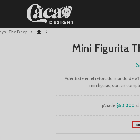
 Boys -The Deep
Mini Figurita 
$
Adéntrate en el retorcido mundo de
«T
minifiguras, son un compl
¡Añade
$
50.000
al 
Si