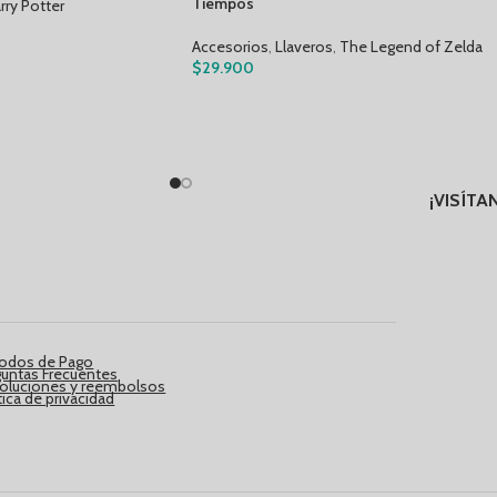
Tiempos
rry Potter
Accesorios
,
Llaveros
,
The Legend of Zelda
$
29.900
¡VISÍTA
odos de Pago
guntas Frecuentes
oluciones y reembolsos
tica de privacidad