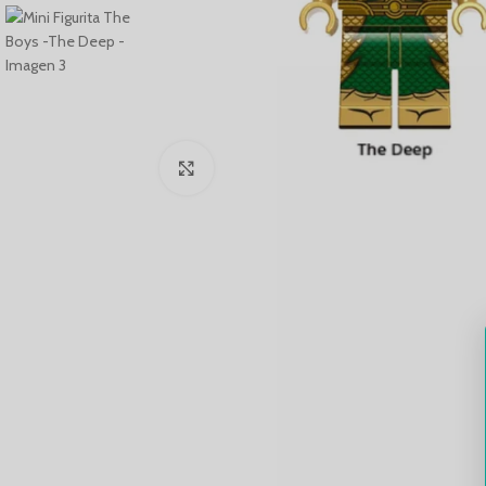
Click to enlarge
EXPLORA POR COLECCIONES
HOT
Series y Películas
Cómics y Superhéroes
HOT
Anime y Manga
HOT
Videojuegos
Música y Bandas
Series Animadas