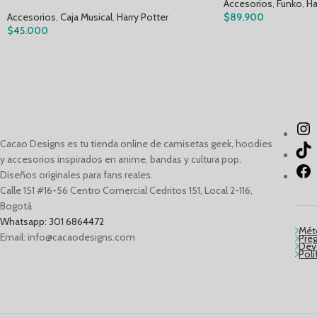
Accesorios
,
Funko
,
Ha
Accesorios
,
Caja Musical
,
Harry Potter
$
89.900
$
45.000
Cacao Designs es tu tienda online de camisetas geek, hoodies
y accesorios inspirados en anime, bandas y cultura pop.
Diseños originales para fans reales.
Calle 151 #16-56 Centro Comercial Cedritos 151, Local 2-116,
Bogotá
Whatsapp: 301 6864472
Mét
Email: info@cacaodesigns.com
Pre
Dev
Polí