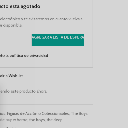
ucto esta agotado
 electrónico y te avisaremos en cuanto vuelva a
ar disponible.
AGREGAR A LISTA DE ESPERA
pto la
política de privacidad
dir a Wishlist
iendo este producto ahora
ios
,
Figuras de Acción o Coleccionables
,
The Boys
rie
,
super heroe
,
the boys
,
the deep