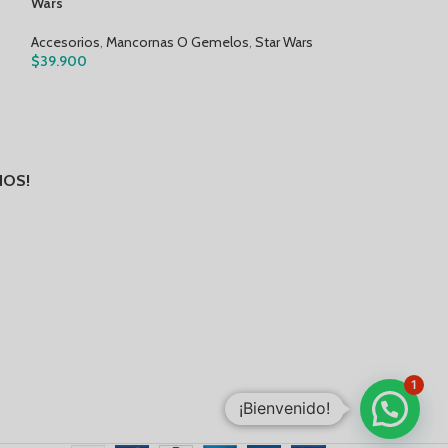
Wars
Accesorios
,
Manc
Accesorios
,
Mancornas O Gemelos
,
Star Wars
$
39.900
$
39.900
NOS!
1
¡Bienvenido!