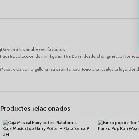
Especiales
Deporte
Amor y Amistad
¡Da vida a tus antihéroes favoritos!
Nuestra colección de minifiguras
The Boys
, desde el enigmático Homelan
Muéstrelos con orgullo en su estante, escritorio o en cualquier lugar don
Productos relacionados
Caja Musical de Harry Potter – Plataforma 9
Funko Pop Ron Weas
3/4