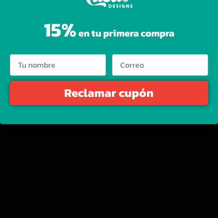
15%
en tu primera compra
¡VISÍTA
Reclamar cupón
odos de Pago
guntas Frecuentes
oluciones y reembolsos
tica de privacidad
Tienda