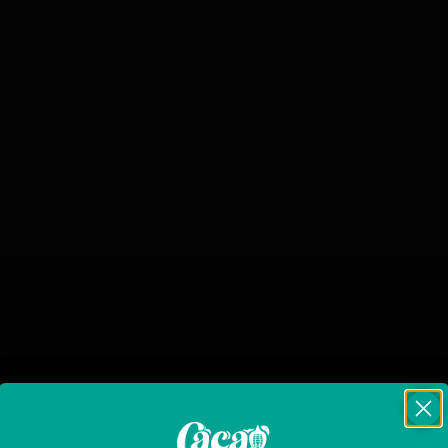
mpados
eltre
 productos que coincidan con tu selección.