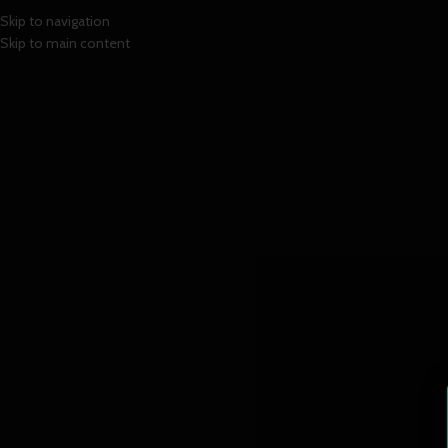
Mugs de Peltre
Skip to navigation
Skip to main content
PROMOCIONES
TIENDA
DISPONIBILIDAD
Musg de peltre esta
En oferta
Inicio
Mugs
Mugs de P
In stock
No se han encontrado
Search