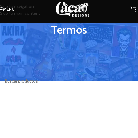
Skip to navigation
MENU
Skip to main content
Termos
Termos estampados
Inicio
Botilitos
Termos
No se han encontrado productos que coincidan con tu selección.