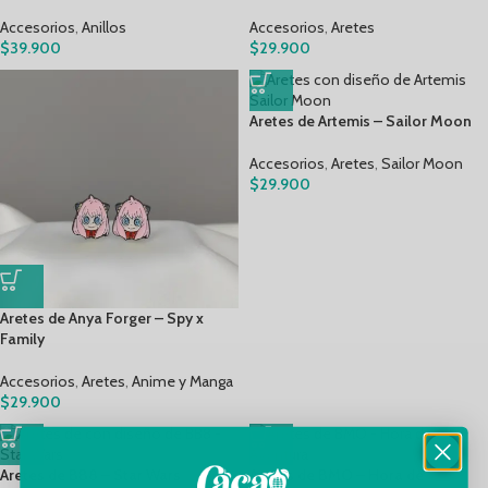
Accesorios
,
Anillos
Accesorios
,
Aretes
$
39.900
$
29.900
Aretes de Artemis – Sailor Moon
Accesorios
,
Aretes
,
Sailor Moon
$
29.900
Aretes de Anya Forger – Spy x
Family
Accesorios
,
Aretes
,
Anime y Manga
$
29.900
Aretes de BB8 – Star Wars
Aretes de BMO – Hora de