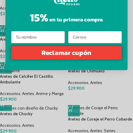
Aventura
Accesorios
,
Aretes
,
Star Wars
15%
$
29.900
Accesorios
,
Aretes
en tu primera compra
$
29.900
Aretes de C-3PO – Star Wars
Aretes de Breaking Bad
Accesorios
,
Aretes
,
Star Wars
Reclamar cupón
Accesorios
,
Aretes
$
29.900
$
29.900
Aretes de Chimuelo
Aretes de Calcifer El Castillo
Ambulante
Accesorios
,
Aretes
$
29.900
Accesorios
,
Aretes
,
Anime y Manga
$
29.900
Aretes de Chucky
Aretes de Coraje el Perro Cobarde
Accesorios
,
Aretes
Accesorios
,
Aretes
,
Series
$
29.900