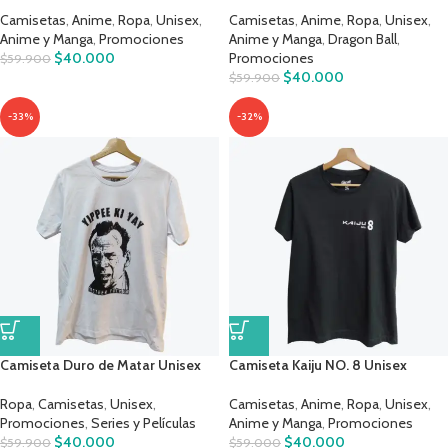
Camisetas
,
Anime
,
Ropa
,
Unisex
,
Camisetas
,
Anime
,
Ropa
,
Unisex
,
Anime y Manga
,
Promociones
Anime y Manga
,
Dragon Ball
,
$
40.000
Promociones
$
59.900
$
40.000
$
59.900
-33%
-32%
Camiseta Duro de Matar Unisex
Camiseta Kaiju NO. 8 Unisex
Ropa
,
Camisetas
,
Unisex
,
Camisetas
,
Anime
,
Ropa
,
Unisex
,
Promociones
,
Series y Películas
Anime y Manga
,
Promociones
$
40.000
$
40.000
$
59.900
$
59.000