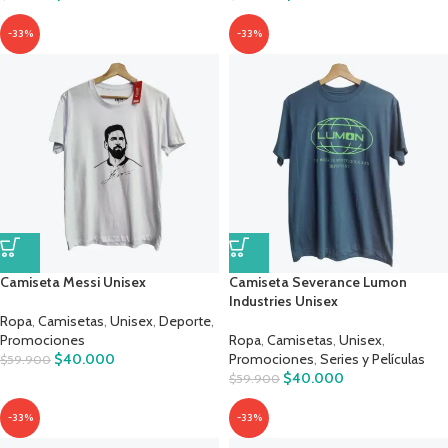
-33%
-33%
Camiseta Messi Unisex
Camiseta Severance Lumon
Industries Unisex
Ropa
,
Camisetas
,
Unisex
,
Deporte
,
Promociones
Ropa
,
Camisetas
,
Unisex
,
$
40.000
Promociones
,
Series y Películas
$
59.900
$
40.000
$
59.900
-33%
-33%