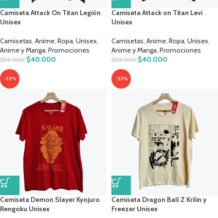
Camiseta Attack On Titan Legión
Camiseta Attack on Titan Levi
Unisex
Unisex
Camisetas
,
Anime
,
Ropa
,
Unisex
,
Camisetas
,
Anime
,
Ropa
,
Unisex
,
Anime y Manga
,
Promociones
Anime y Manga
,
Promociones
$
40.000
$
40.000
$
59.900
$
59.900
-33%
-33%
Camiseta Demon Slayer Kyojuro
Camiseta Dragon Ball Z Krilin y
Rengoku Unisex
Freezer Unisex