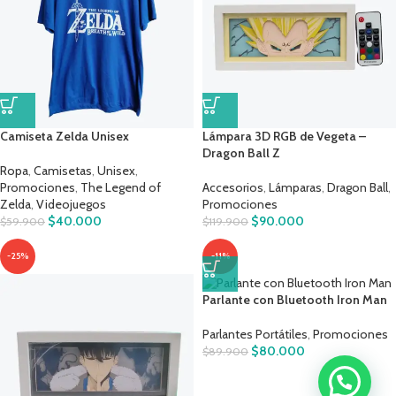
Camiseta Zelda Unisex
Lámpara 3D RGB de Vegeta –
Dragon Ball Z
Ropa
,
Camisetas
,
Unisex
,
Promociones
,
The Legend of
Accesorios
,
Lámparas
,
Dragon Ball
,
Zelda
,
Videojuegos
Promociones
$
40.000
$
90.000
$
59.900
$
119.900
-25%
-11%
Parlante con Bluetooth Iron Man
Parlantes Portátiles
,
Promociones
$
80.000
$
89.900