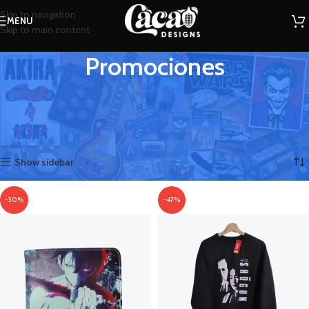
Skip to navigation
MENU
Skip to main content
Promociones
Encuentra accesorios en descuento y aprovecha las promociones en
ropa.
Inicio
Promociones
Página 2
Mostrando 13–24 de 29 resultados
Show sidebar
-30%
-47%