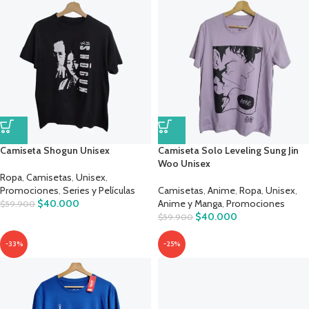
Camiseta Shogun Unisex
Camiseta Solo Leveling Sung Jin
Woo Unisex
Ropa
,
Camisetas
,
Unisex
,
Promociones
,
Series y Películas
Camisetas
,
Anime
,
Ropa
,
Unisex
,
$
40.000
Anime y Manga
,
Promociones
$
59.900
$
40.000
$
59.900
-33%
-25%