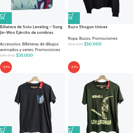
Billetera de Solo Leveling – Sung
Buzo Shogun Unisex
Jin-Woo Ejército de sombras
Ropa
,
Buzos
,
Promociones
Accesorios
,
Billeteras de dibujos
$
50.000
$
94.900
animados y series
,
Promociones
$
35.000
$
49.900
-33%
-33%