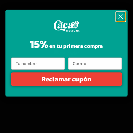
15%
en tu primera compra
Cacao Designs es tu tienda online de camisetas geek, hoodies
y accesorios inspirados en anime, bandas y cultura pop.
Reclamar cupón
Diseños originales para fans reales.
Calle 151 #16-56 Centro Comercial Cedritos 151, Local 2-116, Bogotá
Whatsapp: 301 6864472
Email: info@cacaodesigns.com