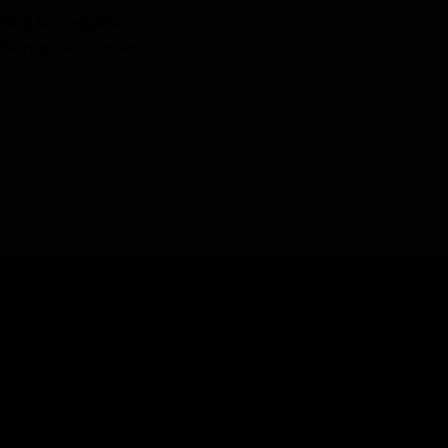
DC
Skip to navigation
Menu
Skip to main content
Ropa y accesorios de los super héroes de DC
Inicio
DC
Mancornas Diseño Batman
Accesorios
,
Mancornas O
Gemelos
,
DC
,
The Beatles
$
39.900