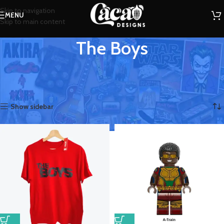
Skip to navigation
MENU
Skip to main content
The Boys
Ropa y accesorios de la serie The Boys
Inicio
The Boys
Mostrando los 2 resultados
Show sidebar