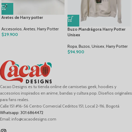
Aretes de Harry potter
Accesorios
,
Aretes
,
Harry Potter
Buzo Mandrágora Harry Potter
$
29.900
Unisex
Ropa
,
Buzos
,
Unisex
,
Harry Potter
$
94.900
Cacao Designs es tu tienda online de camisetas geek, hoodies y
accesorios inspirados en anime, bandas y cultura pop. Diseños originales
para fans reales.
Calle 151 #16-56 Centro Comercial Cedritos 151, Local 2-116, Bogotá
Whatsapp: 301 6864472
Email: info@cacaodesigns.com