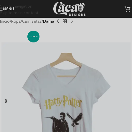
Skip to navigation
MENU
Skip to main content
Inicio
Ropa
Camisetas
Dama
AGOTADO