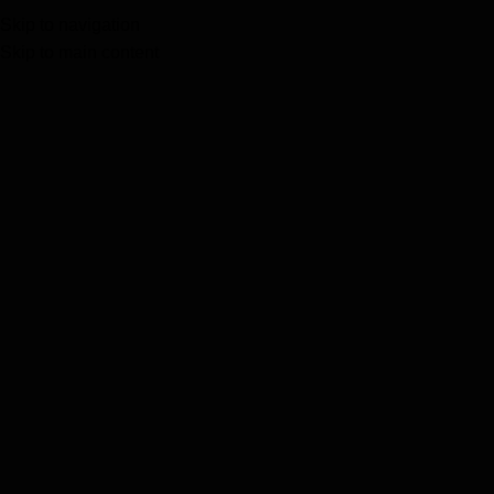
Skip to navigation
PROMOCIONES
Tienda
Skip to main content
Inicio
Accesorios
Aretes
Aretes Death Note
Click to enlarge