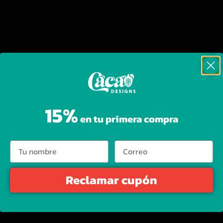
DESCRIPCIÓN
ENVÍO
tos increíbles
aretes inspirados en Death Note
, una de las se
15%
s).
en tu primera compra
Reclamar cupón
rio.