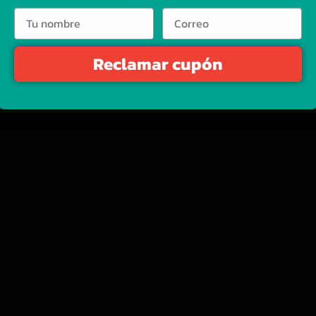
bag de
Jujutsu Kaisen
. Inspirado en la estética oscura y épica del anime, e
isaki.
Reclamar cupón
su Kaisen
!
 Ope – One Piece
Aretes de Naruto
ne Piece
Accesorios
,
Aretes
,
Naruto