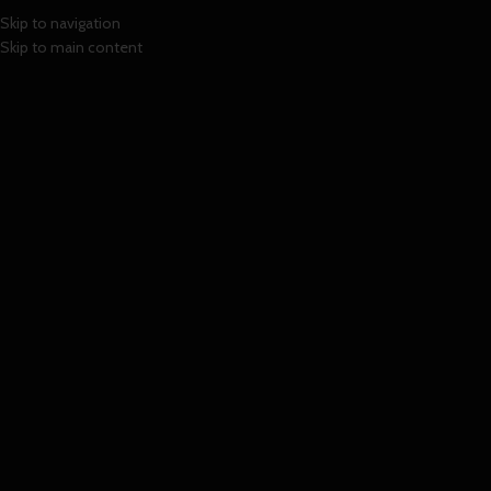
Skip to navigation
Skip to main content
PROMOCIONES
TIENDA
Inicio
Promociones
Tote Bag Jujutsu Kaisen
-28%
Click to enlarge