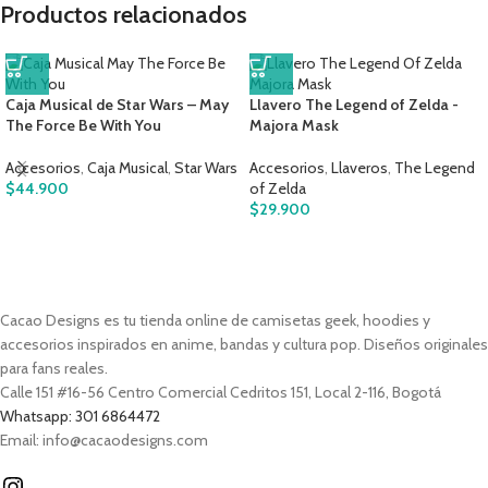
Productos relacionados
Caja Musical de Star Wars – May
Llavero The Legend of Zelda -
The Force Be With You
Majora Mask
Accesorios
,
Caja Musical
,
Star Wars
Accesorios
,
Llaveros
,
The Legend
$
44.900
of Zelda
$
29.900
Cacao Designs es tu tienda online de camisetas geek, hoodies y
accesorios inspirados en anime, bandas y cultura pop. Diseños originales
para fans reales.
Calle 151 #16-56 Centro Comercial Cedritos 151, Local 2-116, Bogotá
Whatsapp: 301 6864472
Email: info@cacaodesigns.com