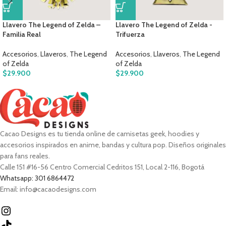
Llavero The Legend of Zelda –
Llavero The Legend of Zelda -
Familia Real
Trifuerza
Accesorios
,
Llaveros
,
The Legend
Accesorios
,
Llaveros
,
The Legend
of Zelda
of Zelda
$
29.900
$
29.900
Cacao Designs es tu tienda online de camisetas geek, hoodies y
accesorios inspirados en anime, bandas y cultura pop. Diseños originales
para fans reales.
Calle 151 #16-56 Centro Comercial Cedritos 151, Local 2-116, Bogotá
Whatsapp: 301 6864472
Email: info@cacaodesigns.com