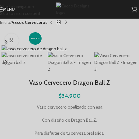
Skip to navigation
MENU
Skip to main content
Inicio
Vasos Cerveceros
AGOTADO
Click to enlarge
Vaso Cervecero Dragon Ball Z
$
34.900
Vaso cervecero opalizado con asa
Con diseño de Dragon Ball Z.
Para disfrutar de tu cerveza preferida.