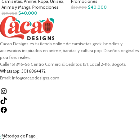
Camisetas
,
Anime
,
Ropa
,
Unisex
,
Promociones
Anime y Manga
,
Promociones
$
40.000
$
59.900
$
40.000
$
59.900
Cacao Designs es tu tienda online de camisetas geek, hoodies y
accesorios inspirados en anime, bandas y cultura pop. Diseños originales
para fans reales.
Calle 151 #16-56 Centro Comercial Cedritos 151, Local 2-116, Bogotá
Whatsapp: 301 6864472
Email: info@cacaodesigns.com
Métodos de Pago