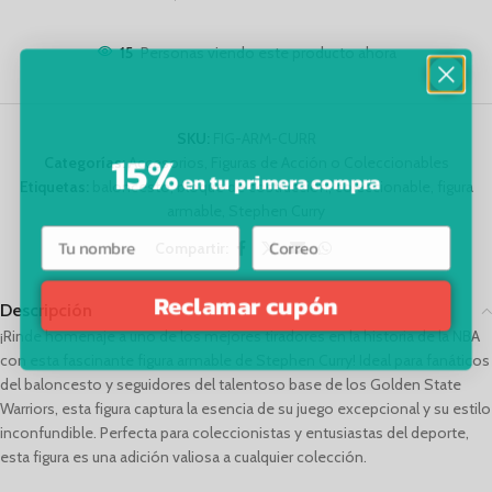
15
Personas viendo este producto ahora
SKU:
FIG-ARM-CURR
15%
Categorías:
Accesorios
,
Figuras de Acción o Coleccionables
en tu primera compra
Etiquetas:
baloncesto
,
bloque de costrucción
,
coleccionable
,
figura
armable
,
Stephen Curry
Compartir:
Reclamar cupón
Descripción
¡Rinde homenaje a uno de los mejores tiradores en la historia de la NBA
con esta fascinante figura armable de Stephen Curry! Ideal para fanáticos
del baloncesto y seguidores del talentoso base de los Golden State
Warriors, esta figura captura la esencia de su juego excepcional y su estilo
inconfundible. Perfecta para coleccionistas y entusiastas del deporte,
esta figura es una adición valiosa a cualquier colección.