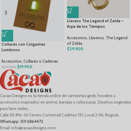
Llavero The Legend of Zelda –
Arpa de los Tiempos
Accesorios
,
Llaveros
,
The Legend
of Zelda
Collares con Colgantes
$
29.900
Luminoso
Accesorios
,
Collares o Cadenas
$
19.900
$
33.900
Cacao Designs es tu tienda online de camisetas geek, hoodies y
accesorios inspirados en anime, bandas y cultura pop. Diseños originales
para fans reales.
Calle 151 #16-56 Centro Comercial Cedritos 151, Local 2-116, Bogotá
Whatsapp: 301 6864472
Email: info@cacaodesigns.com