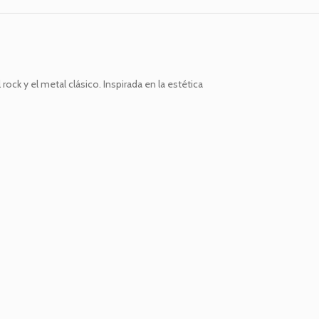
rock y el metal clásico. Inspirada en la estética
¡Destacado del mes!
¿Preparado para el viaje a la extinción?
Ver más