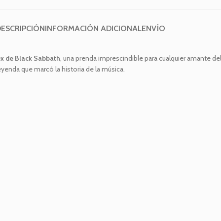
DESCRIPCIÓN
INFORMACIÓN ADICIONAL
ENVÍO
ex de Black Sabbath
, una prenda imprescindible para cualquier amante del 
15%
eyenda que marcó la historia de la música.
en tu primera compra
Reclamar cupón