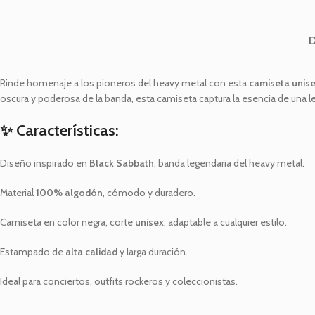
Especiales
Deporte
Amor y Amistad
Rinde homenaje a los pioneros del heavy metal con esta
camiseta unis
oscura y poderosa de la banda, esta camiseta captura la esencia de una l
✨ Características:
Diseño inspirado en
Black Sabbath
, banda legendaria del heavy metal.
Material
100% algodón
, cómodo y duradero.
Camiseta en color negra, corte
unisex
, adaptable a cualquier estilo.
Estampado de
alta calidad
y larga duración.
Ideal para conciertos, outfits rockeros y coleccionistas.