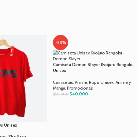
-33%
Camiseta Demon Slayer Kyojuro Rengoku
Unisex
Camisetas
,
Anime
,
Ropa
,
Unisex
,
Anime y
Manga
,
Promociones
$
40.000
$
59.900
s Unisex
sex
,
The Boys