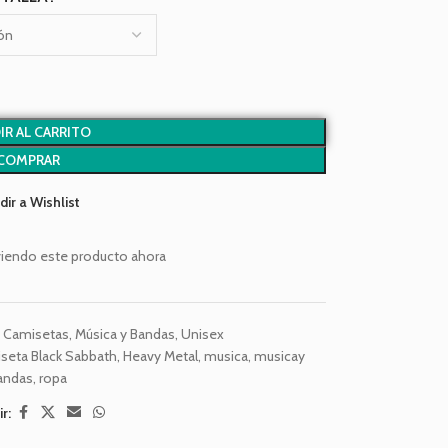
IR AL CARRITO
COMPRAR
dir a Wishlist
iendo este producto ahora
,
Camisetas
,
Música y Bandas
,
Unisex
seta Black Sabbath
,
Heavy Metal
,
musica
,
musicay
andas
,
ropa
r: