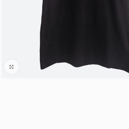
EXPLORA POR COLECCIONES
HOT
Series y Películas
Click to enlarge
Cómics y Superhéroes
HOT
Anime y Manga
HOT
Videojuegos
Música y Bandas
Series Animadas