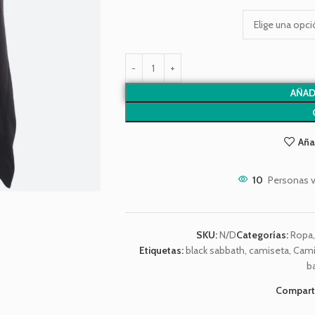
AÑAD
¿Envío GRATIS?
Compra $150.000 o más y te regalamos el envío.
Aña
10
Personas v
SKU:
N/D
Categorías:
Ropa
Etiquetas:
black sabbath
,
camiseta
,
Cami
b
Comparti