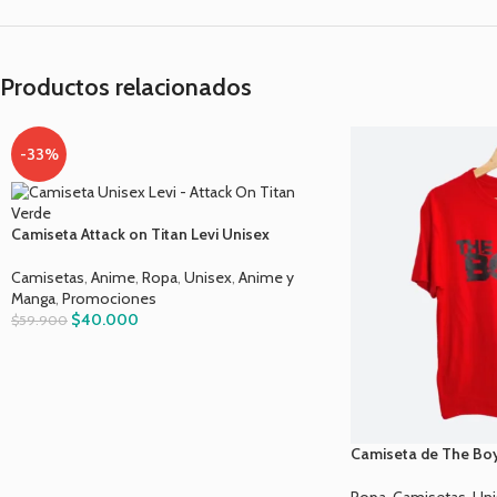
Productos relacionados
-33%
Camiseta Attack on Titan Levi Unisex
Camisetas
,
Anime
,
Ropa
,
Unisex
,
Anime y
Manga
,
Promociones
$
40.000
$
59.900
Camiseta de The Boy
Ropa
,
Camisetas
,
Uni