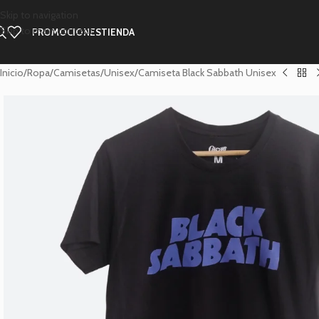
Skip to navigation
Skip to main content
PROMOCIONES
TIENDA
Inicio
Ropa
Camisetas
Unisex
Camiseta Black Sabbath Unisex