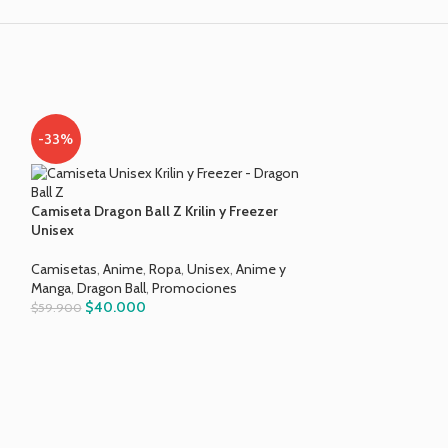
-33%
-33%
Camiseta Duro de
Camiseta Dragon Ball Z Krilin y Freezer
Unisex
Ropa
,
Camisetas
,
Series y Películas
Camisetas
,
Anime
,
Ropa
,
Unisex
,
Anime y
$
40.00
$
59.900
Manga
,
Dragon Ball
,
Promociones
$
40.000
$
59.900