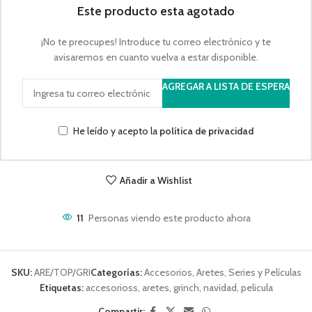
Este producto esta agotado
¡No te preocupes! Introduce tu correo electrónico y te
avisaremos en cuanto vuelva a estar disponible.
AGREGAR A LISTA DE ESPERA
He leído y acepto la
política de privacidad
Añadir a Wishlist
11
Personas viendo este producto ahora
SKU:
ARE/TOP/GRI
Categorías:
Accesorios
,
Aretes
,
Series y Películas
Etiquetas:
accesorioss
,
aretes
,
grinch
,
navidad
,
pelicula
Compartir: