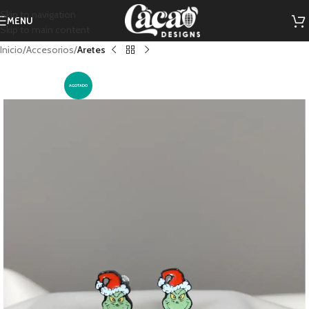
Skip to navigation
MENU
Skip to main content
Inicio
Accesorios
Aretes
AGOTADO