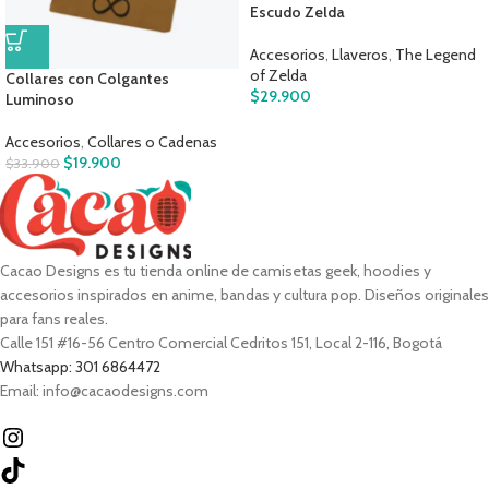
Escudo Zelda
Accesorios
,
Llaveros
,
The Legend
of Zelda
Collares con Colgantes
$
29.900
Luminoso
Accesorios
,
Collares o Cadenas
$
19.900
$
33.900
Cacao Designs es tu tienda online de camisetas geek, hoodies y
accesorios inspirados en anime, bandas y cultura pop. Diseños originales
para fans reales.
Calle 151 #16-56 Centro Comercial Cedritos 151, Local 2-116, Bogotá
Whatsapp: 301 6864472
Email: info@cacaodesigns.com