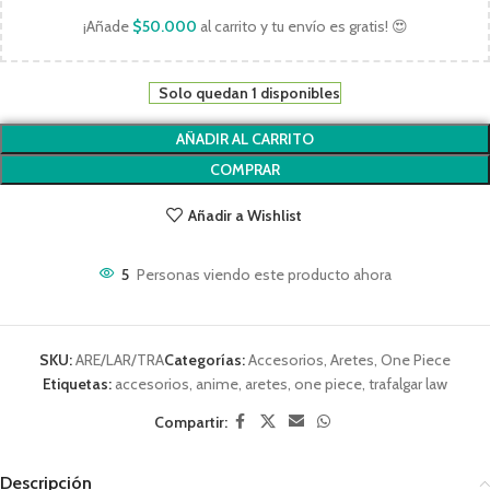
¡Añade
$
50.000
al carrito y tu envío es gratis! 😍
Solo quedan 1 disponibles
AÑADIR AL CARRITO
COMPRAR
Añadir a Wishlist
5
Personas viendo este producto ahora
SKU:
ARE/LAR/TRA
Categorías:
Accesorios
,
Aretes
,
One Piece
Etiquetas:
accesorios
,
anime
,
aretes
,
one piece
,
trafalgar law
Compartir:
Descripción